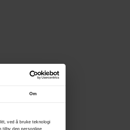
Om
tt, ved å bruke teknologi
n tilby deg personlige