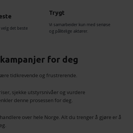
Trygt
este
Vi samarbeider kun med seriøse
velg det beste
og pålitelige aktører.
ilkampanjer for deg
være tidkrevende og frustrerende.
ser, sjekke utstyrsnivåer og vurdere
enkler denne prosessen for deg.
handlere over hele Norge. Alt du trenger å gjøre er å
eg.