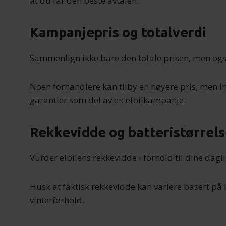
at du får den beste avtalen:
Kampanjepris og totalverdi
Sammenlign ikke bare den totale prisen, men ogs
Noen forhandlere kan tilby en høyere pris, men ink
garantier som del av en elbilkampanje.
Rekkevidde og batteristørrel
Vurder elbilens rekkevidde i forhold til dine dagl
Husk at faktisk rekkevidde kan variere basert på kj
vinterforhold.