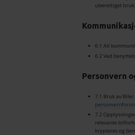
uberettiget bruk 
Kommunikasj
6.1 All kommunik
6.2 Ved benyttel
Personvern o
7.1 Bruk av Biler
personvernforor
7.2 Opplysninger 
relevante bilforh
krypteres og ben