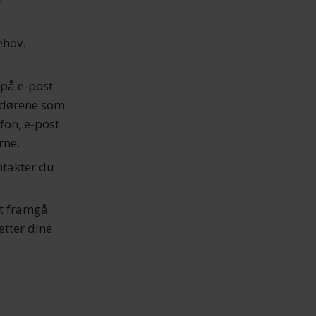
ehov.
 på e-post
andørene som
fon, e-post
rne.
ontakter du
et framgå
etter dine