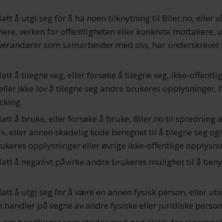
llatt å utgi seg for å ha noen tilknytning til Biler.no, eller 
re, verken for offentligheten eller konkrete mottakere, 
everandører som samarbeider med oss, har underskrevet s
llatt å tilegne seg, eller forsøke å tilegne seg, ikke-offentli
heller ikke lov å tilegne seg andre brukeres opplysninger, 
cking.
llatt å bruke, eller forsøke å bruke, Biler.no til spredning a
», eller annen skadelig kode beregnet til å tilegne seg og/
ukeres opplysninger eller øvrige ikke-offentlige opplysni
illatt å negativt påvirke andre brukeres mulighet til å beny
illatt å utgi seg for å være en annen fysisk person, eller ub
handler på vegne av andre fysiske eller juridiske person