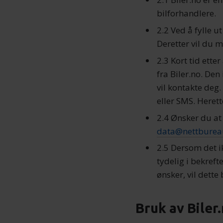
bilforhandlere.
2.2 Ved å fylle 
Deretter vil du m
2.3 Kort tid ette
fra Biler.no. De
vil kontakte deg.
eller SMS. Heret
2.4 Ønsker du at 
data@nettburea
2.5 Dersom det ik
tydelig i bekreft
ønsker, vil dette 
Bruk av Biler