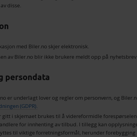
av disse.
on
asjon med Biler.no skjer elektronisk.
sen av Biler.no blir ikke brukere meldt opp på nyhetsbrev
g persondata
.no er underlagt lover og regler om personvern, og Biler.n
dningen (GDPR).
gitt i skjemaet brukes til å videreformidle forespørselen 
andlere for innhenting av tilbud. I tillegg kan opplysnin
yttes til viktige forretningsformål, herunder forebyggin