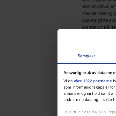
leverandør, eller
med seriøse og p
opp inngåtte avta
kvalitet og pålite
4.4 Biler.no sam
garantere at tilb
4.5 Biler.no er i
Samtykke
mangelen kan til
Biler.no ikke ku
Ansvarsfraskrive
Ansvarlig bruk av dataene d
på force majeure
Vi og
våre 1022 partnerne
be
oversvømmelse, h
som informasjonskapsler for å
importrestriksjo
annonser og innhold samt an
bruker dine data og i hvilke h
påvirker Biler.no
mangler eller fo
Hvis du gir oss lov, vil vi ogs