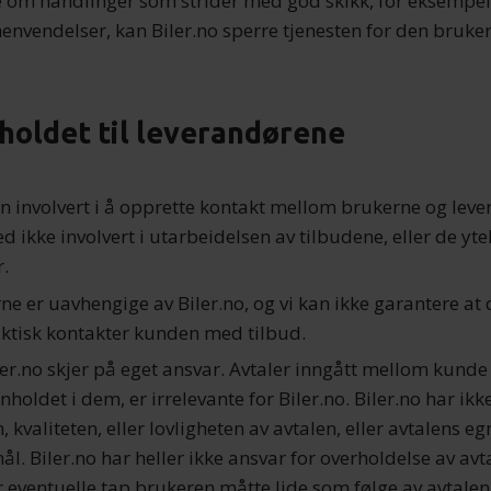
 om handlinger som strider med god skikk, for eksempel
henvendelser, kan Biler.no sperre tjenesten for den bruke
holdet til leverandørene
kun involvert i å opprette kontakt mellom brukerne og lev
d ikke involvert i utarbeidelsen av tilbudene, eller de yte
r.
ne er uavhengige av Biler.no, og vi kan ikke garantere at 
ktisk kontakter kunden med tilbud.
ler.no skjer på eget ansvar. Avtaler inngått mellom kunde
nholdet i dem, er irrelevante for Biler.no. Biler.no har ikk
kvaliteten, eller lovligheten av avtalen, eller avtalens egn
ål. Biler.no har heller ikke ansvar for overholdelse av avt
ler eventuelle tap brukeren måtte lide som følge av avtal