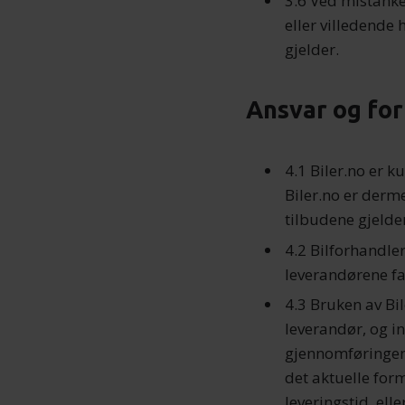
3.6 Ved mistanke
eller villedende 
gjelder.
Ansvar og for
4.1 Biler.no er 
Biler.no er derme
tilbudene gjelde
4.2 Bilforhandler
leverandørene fa
4.3 Bruken av Bi
leverandør, og in
gjennomføringen, 
det aktuelle form
leveringstid, el