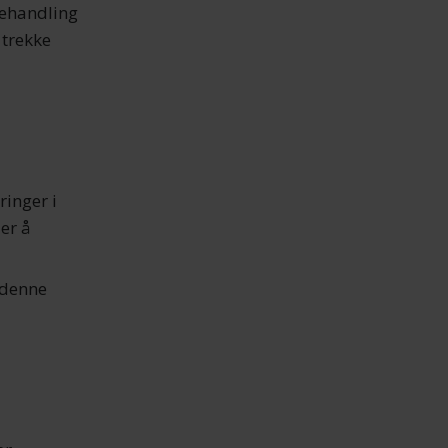
behandling
 trekke
ringer i
 er å
 denne