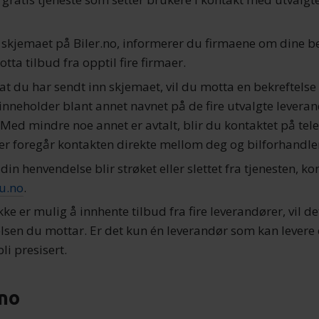
ut skjemaet på Biler.no, informerer du firmaene om dine b
otta tilbud fra opptil fire firmaer.
r at du har sendt inn skjemaet, vil du motta en bekreftelse
n inneholder blant annet navnet på de fire utvalgte lever
 Med mindre noe annet er avtalt, blir du kontaktet på tele
ter foregår kontakten direkte mellom deg og bilforhandle
din henvendelse blir strøket eller slettet fra tjenesten, k
u.no
.
ke er mulig å innhente tilbud fra fire leverandører, vil d
elsen du mottar. Er det kun én leverandør som kan levere 
bli presisert.
.no