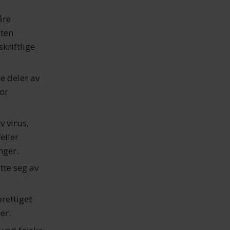
våre
uten
kriftlige
ge deler av
for
v virus,
eller
nger.
tte seg av
erettiget
er.