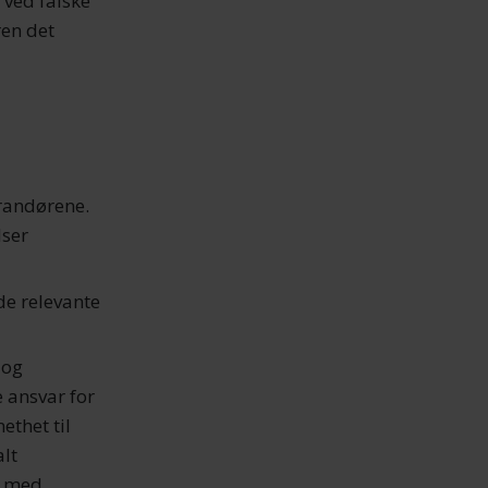
 ved falske
ren det
erandørene.
lser
de relevante
 og
e ansvar for
ethet til
alt
en med