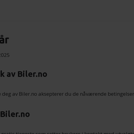
år
.2025
k av Biler.no
e deg av Biler.no aksepterer du de nåværende betingelsen
Biler.no
n gratis tjeneste som setter brukere i kontakt med utvalgt