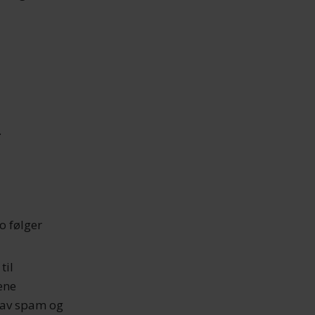
.
o følger
til
gene
g av spam og