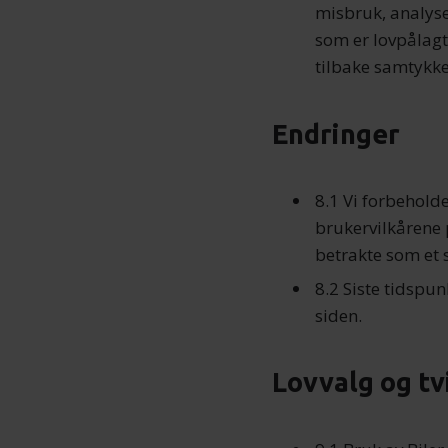
misbruk, analys
som er lovpålagt
tilbake samtykke
Endringer
8.1 Vi forbeholder
brukervilkårene p
betrakte som et 
8.2 Siste tidspu
siden.
Lovvalg og tv