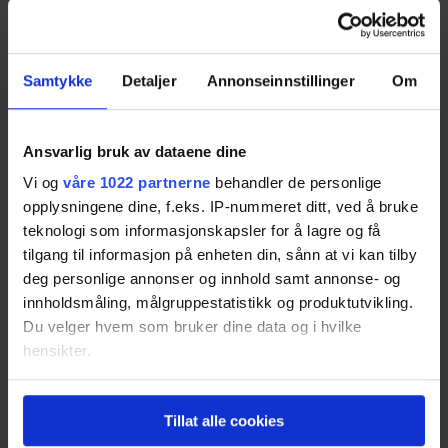
Fyll ut skjemaet og få tilbud nå!
Samtykke
Detaljer
Annonseinnstillinger
Om
Motta flere tilbud
Ansvarlig bruk av dataene dine
Vi og
våre 1022 partnerne
behandler de personlige
Når du fyller ut skjemaet vårt, vil du raskt bli
opplysningene dine, f.eks. IP-nummeret ditt, ved å bruke
kontaktet av flere bilforhandlere som kan hjelpe
teknologi som informasjonskapsler for å lagre og få
deg med bilkjøpet ditt.
tilgang til informasjon på enheten din, sånn at vi kan tilby
deg personlige annonser og innhold samt annonse- og
innholdsmåling, målgruppestatistikk og produktutvikling.
Ettersom de vet de konkurrerer om å få
Du velger hvem som bruker dine data og i hvilke
kundeforholdet ditt, strekker de seg langt for å gi et
hensikter.
konkurransedyktig tilbud.
Hvis du gir oss lov, vil vi også gjerne:
Få flere tilbud nå!
Tillat alle cookies
Innhente informasjon om den geografiske