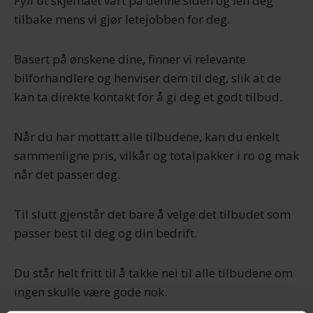
Fyll ut skjemaet vårt på denne siden og len deg
tilbake mens vi gjør letejobben for deg.
Basert på ønskene dine, finner vi relevante
bilforhandlere og henviser dem til deg, slik at de
kan ta direkte kontakt for å gi deg et godt tilbud.
Når du har mottatt alle tilbudene, kan du enkelt
sammenligne pris, vilkår og totalpakker i ro og mak
når det passer deg.
Til slutt gjenstår det bare å velge det tilbudet som
passer best til deg og din bedrift.
Du står helt fritt til å takke nei til alle tilbudene om
ingen skulle være gode nok.